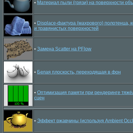
•
Материал пыли (грязи) на поверхности объ
•
Displace-фактура (махрового) полотенца, 
и травянистых поверхностей
•
Замена Scatter на PFlow
•
Белая плоскость, переходящая в фон
•
Оптимизация памяти при рендеринге тяж
сцен
•
Эффект ржавчины (используя Ambient Occl