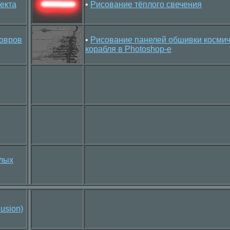
екта
•
Рисование тёплого свечения
ковров
•
Рисование панелей обшивки космич
корабля в Photoshop-е
ёлых
usion)