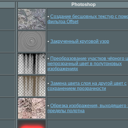
Photoshop
•
Создание бесшовных текстур с по
фильтра Offset
•
Закрученный круговой узор
•
Преобразование участков чёрного ц
непрозрачный цвет в полутоновых
изображениях
•
Замена цвета слоя на другой цвет с
сохранением прозрачности
•
Обрезка изображения, выходящего 
пределы полотна