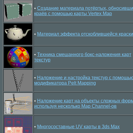
•
Создание материала потёртых, обносивш
краёв с помощью карты Vertex Map
•
Материал эффекта отскоблившейся краск
•
Техника смешанного бокс-наложения карт
текстур
•
Наложение и настройка текстур с помощь
модификатора Pelt Mapping
•
Наложение карт на объекты сложных форм
используя несколько Map Channel-ов
•
Многосоставные UV карты в 3ds Max