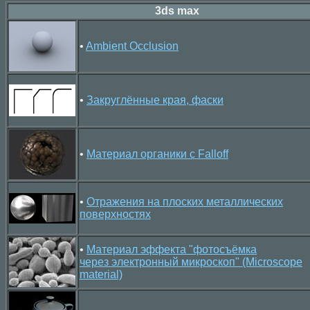
3ds max
•
Ambient Occlusion
•
Закруглённые края, фаски
•
Материал органики с Falloff
•
Отражения на плоских металлических
поверхностях
•
Материал эффекта "фотосъёмка
через электронный микроскоп" (Microscope
material)