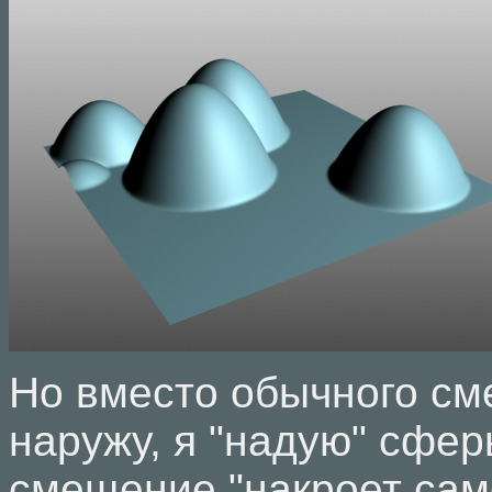
Но вместо обычного с
наружу, я "надую" сферы
смещение "накроет сам