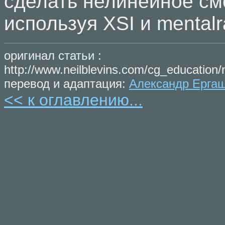
сделать нелинейное с
используя XSI и mentalr
оригинал статьи :
http://www.neilblevins.com/cg_educatio
перевод и адаптация:
Александр Ерга
<< к оглавлению...