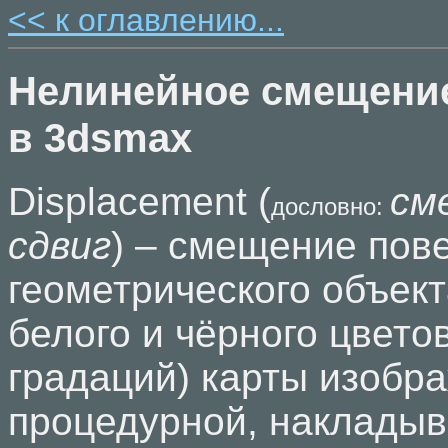
<< к оглавлению...
Нелинейное смещение 
в 3dsmax
Displacement (
см
дословно:
сдвиг
) – смещение пов
геометрического объект
белого и чёрного цветов
градаций) карты изобр
процедурной, наклады