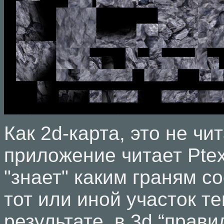
Как 2d-карта, это не чи
приложение читает Pte
"знает" каким граням с
тот или иной участок те
результате, в 3d “прав