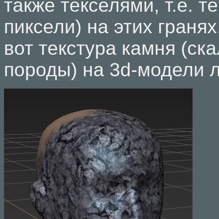
также текселями, т.е. т
пиксели) на этих граня
вот текстура камня (ск
породы) на 3d-модели 