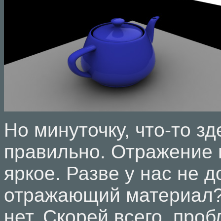
Но минуточку, что-то зд
правильно. Отражение 
яркое. Разве у нас не 
отражающий материал?
нет. Скорей всего, проб