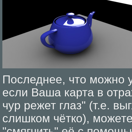
Последнее, что можно 
если Ваша карта в отра
чур режет глаз" (т.е. вы
слишком чётко), может
"смягчить" её с помощ