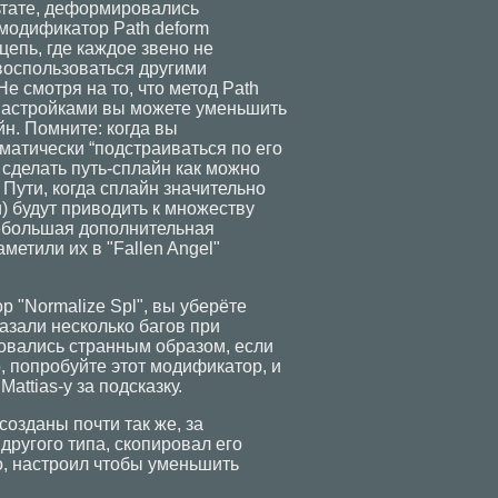
льтате, деформировались
 модификатор Path deform
цепь, где каждое звено не
воспользоваться другими
Не смотря на то, что метод Path
настройками вы можете уменьшить
н. Помните: когда вы
матически “подстраиваться по его
сделать путь-сплайн как можно
 Пути, когда сплайн значительно
) будут приводить к множеству
небольшая дополнительная
метили их в "Fallen Angel"
"Normalize Spl", вы уберёте
азали несколько багов при
овались странным образом, если
, попробуйте этот модификатор, и
attias-у за подсказку.
озданы почти так же, за
 другого типа, скопировал его
о, настроил чтобы уменьшить