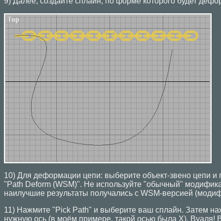
9) Далее, создайте сплайн, по форме которого будет деф
10) Для деформации цепи: выберите объект-звено цепи и
"Path Deform (WSM)". Не используйте "обычный" модификат
наилучшие результаты получались с WSM-версией (модиф
11) Нажмите "Pick Path" и выберите ваш сплайн. Затем на
нужную ось (в моём примере, такой осью была X). Вуаля