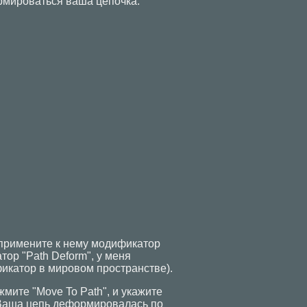
ормироваться ваша цепочка.
 примените к нему модификатор
ор "Path Deform", у меня
икатор в мировом пространстве).
жмите "Move To Path", и укажите
! Ваша цепь деформировалась по