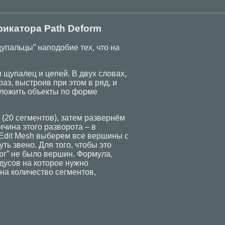
икатора Path Deform
упальцы” наподобие тех, что на
 щупалец и цепей. В двух словах,
раз, выстроив при этом в ряд, и
оложить объекты по форме
 (20 сегментов), затем развернём
ричина этого разворота – в
Edit Mesh выберем все вершины с
ть звено. Для того, чтобы это
-юг” не было вершин. Формула,
адусов на которое нужно
на количество сегментов,