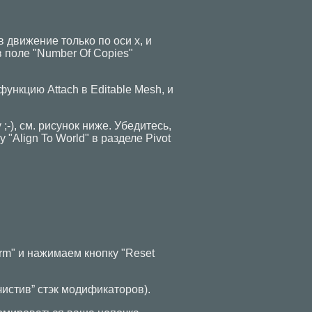
в движение только по оси x, и
 поле "Number Of Copies"
ункцию Attach в Editable Mesh, и
 ;-), см. рисунок ниже. Убедитесь,
"Align To World" в разделе Pivot
orm" и нажимаем кнопку "Reset
чистив” стэк модификаторов).