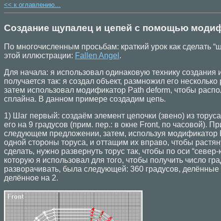
<< к оглавлению...
Создание щупалец и цепей с помощью модиф
По многочисленным просьбам: краткий урок как сделать “щ
этой иллюстрации:
Fallen Angel
.
Для начала: я использовал одинаковую технику создания и
получается так: я создал объект, размножил его несколько 
затем использовал модификатор Path deform, чтобы расп
сплайна. В данном примере создадим цепь.
1) Шаг первый: создаём элемент цепочки (звено) из торуса
его на 9 градусов (прим. пер.: в окне Front, по часовой). П
следующем предложении, затем, используя модификатор 
одной стороны торуса, и оттащим их вправо, чтобы растяну
сделать, нужно развернуть торус так, чтобы по оси “север
которую я использовал для того, чтобы получить число гр
разворачивать, была следующей: 360 градусов, делённые 
делённое на 2.