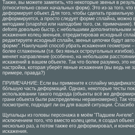
Также, вы можете заметить, что некоторые звенья в резу
(относительно своих начальных форм). Это из-за того, что
деформирует объект. Для того, чтобы сделать правильную 
деформируется, а просто следует форме сплайна, можно 
методами (snapshot или наподобие того, см. примечание). 
deform довольно быстр, с небольшими дополнительными 
искажения колец-звеньев, отредактировав исходный сплай
редактируете исходный сплайн, звенья цепочки будут авто
форме”. Наилучший способ убрать искажения геометрии – 
более сглаженным (т.е. без явных остроугольных изгибов).
меняет направление (особенно, на небольшом расстоянии
искажений в вашем объекте. Так что более разумно, это 
настройка, которая уберёт явные искажения (вы ведь не за
примере, правда?)
ПРИМЕЧАНИЕ: Если вы примените к сплайну модификатор 
бóльшую часть деформаций. Однако, некоторые тесты пок
использовании такого подхода (объекты всё же деформир
грани объекта были распределены неравномерно). Так что
посмотрите, подходит ли он для вашей ситуации. Спасибо M
Щупальцы из головы персонажа в моём "Падшем Ангеле" с
исключением того, что вместо колец цепи, я создал объект
несколько раз, а потом также его деформировал, и конечн
искажения.